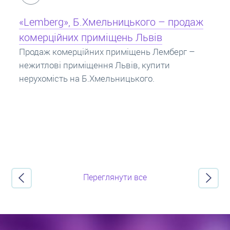
Кредит під заставу нерухомості: іпотека
Іпотека на квартиру – кредит на житло під
заставу нерухомості. Купити в іпотеку – що
потрібно знати? Консультація від Експертів
про іпотечні кредити.
Переглянути все