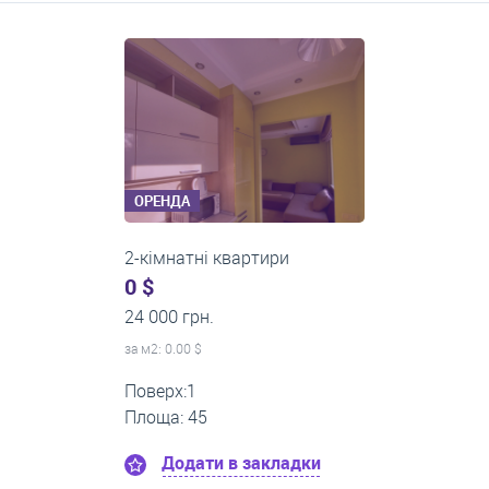
Середні ціни на довготривалу оренду квартир, особняків,
кімнат
ОРЕНДА
2-кімнатні квартири
0 $
18 000 грн.
за м
2
: 0.00 $
Поверх:1
Площа: 60
Додати в закладки