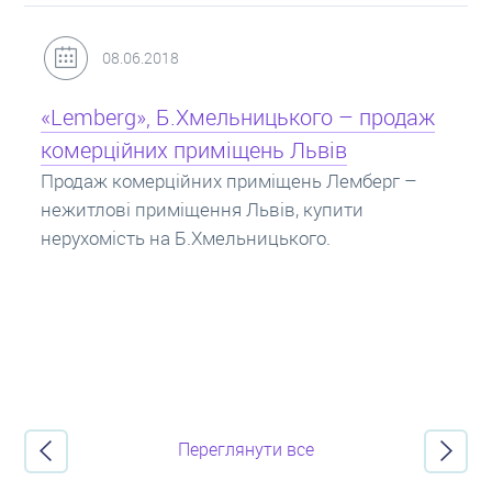
31.05.2018
Кредит під заставу нерухомості: іпотека
Іпотека на квартиру – кредит на житло під
заставу нерухомості. Купити в іпотеку – що
потрібно знати? Консультація від Експертів
про іпотечні кредити.
Переглянути все