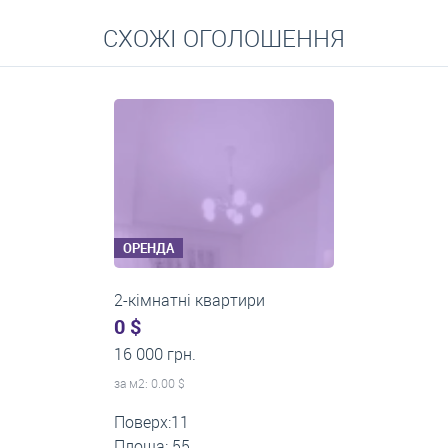
Перейти
СХОЖІ ОГОЛОШЕННЯ
Середні ціни на довготривалу оренду квартир, особняків,
кімнат
ОРЕНДА
2-кімнатні квартири
0 $
14 000 грн.
за м
2
: 0.00 $
Поверх:5
Площа: 50