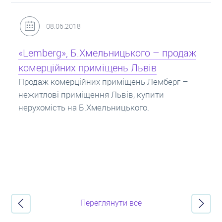
31.05.2018
Кредит під заставу нерухомості: іпотека
Іпотека на квартиру – кредит на житло під
заставу нерухомості. Купити в іпотеку – що
потрібно знати? Консультація від Експертів
про іпотечні кредити.
Переглянути все