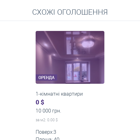
Перейти
СХОЖІ ОГОЛОШЕННЯ
Середні ціни на довготривалу оренду квартир, особняків,
кімнат
ОРЕНДА
1-кімнатні квартири
0 $
11 200 грн.
за м
2
: 0.00 $
Поверх:1
Площа: 35