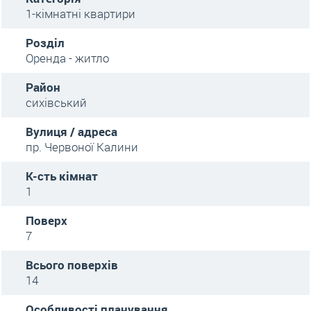
1-кімнатні квартири
Розділ
Оренда - житло
Район
сихівський
Вулиця / адреса
пр. Червоної Калини
К-сть кімнат
1
Поверх
7
Всього поверхів
14
Особливості планування