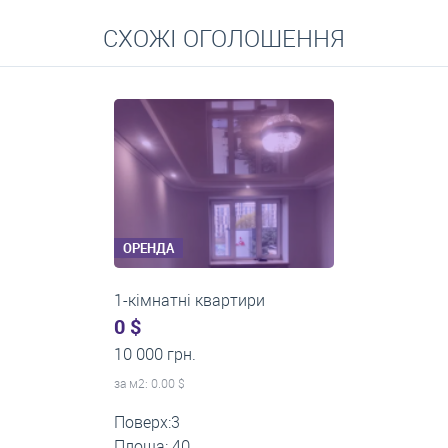
Перейти
СХОЖІ ОГОЛОШЕННЯ
Середні ціни на довготривалу оренду квартир, особняків,
кімнат
ОРЕНДА
1-кімнатні квартири
0 $
11 200 грн.
за м
2
: 0.00 $
Поверх:1
Площа: 35