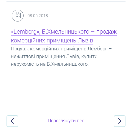
31.05.2018
Кредит під заставу нерухомості: іпотека
Іпотека на квартиру – кредит на житло під
заставу нерухомості. Купити в іпотеку – що
потрібно знати? Консультація від Експертів
про іпотечні кредити.
Переглянути все