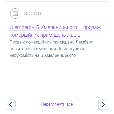
31.05.2018
Кредит під заставу нерухомості: іпотека
Іпотека на квартиру – кредит на житло під
заставу нерухомості. Купити в іпотеку – що
потрібно знати? Консультація від Експертів
про іпотечні кредити.
Переглянути все