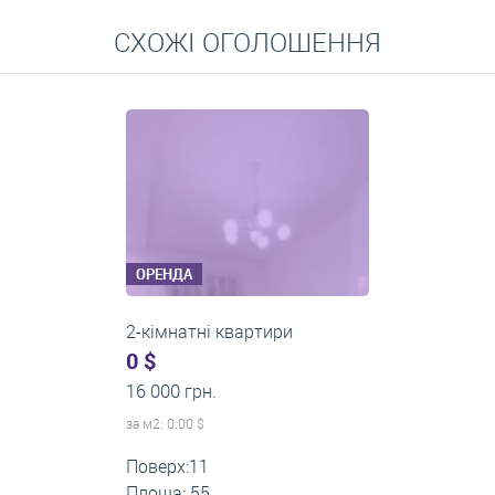
Перейти
СХОЖІ ОГОЛОШЕННЯ
Середні ціни на довготривалу оренду квартир, особняків,
кімнат
ОРЕНДА
2-кімнатні квартири
0 $
14 000 грн.
за м
2
: 0.00 $
Поверх:5
Площа: 50