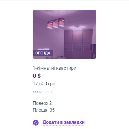
Середні ціни на довготривалу оренду квартир, особняків,
кімнат
ОРЕНДА
1-кімнатні квартири
0 $
22 500 грн.
за м
2
: 0.00 $
Поверх:12
Площа: 60
Додати в закладки