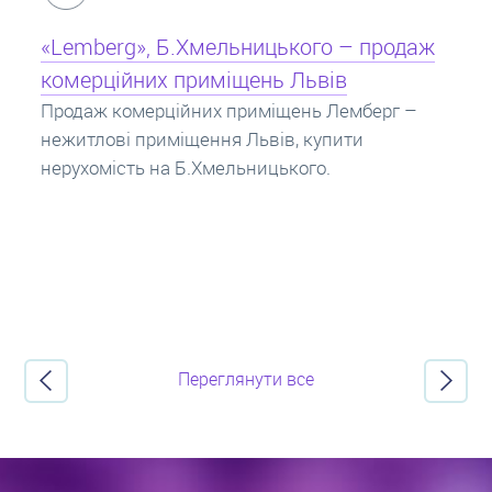
Кредит під заставу нерухомості: іпотека
Іпотека на квартиру – кредит на житло під
заставу нерухомості. Купити в іпотеку – що
потрібно знати? Консультація від Експертів
про іпотечні кредити.
Переглянути все