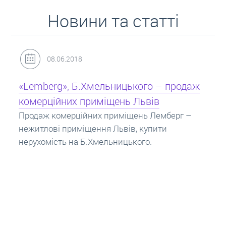
Новини та статті
31.05.2018
Кредит під заставу нерухомості: іпотека
Іпотека на квартиру – кредит на житло під
заставу нерухомості. Купити в іпотеку – що
потрібно знати? Консультація від Експертів
про іпотечні кредити.