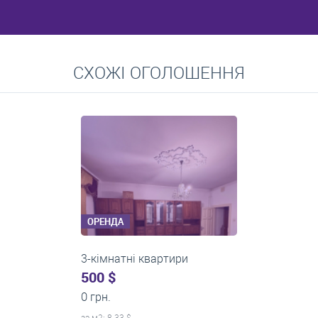
Перейти
СХОЖІ ОГОЛОШЕННЯ
Середні ціни на довготривалу оренду квартир, особняків,
кімнат
ОРЕНДА
3-кімнатні квартири
0 $
19 200 грн.
за м
2
: 0.00 $