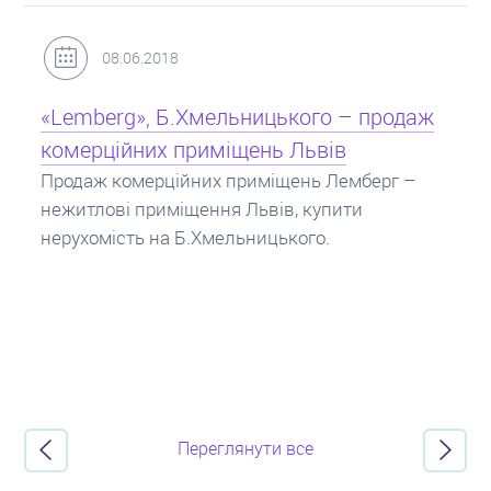
31.05.2018
Кредит під заставу нерухомості: іпотека
Іпотека на квартиру – кредит на житло під
заставу нерухомості. Купити в іпотеку – що
потрібно знати? Консультація від Експертів
про іпотечні кредити.
Переглянути все