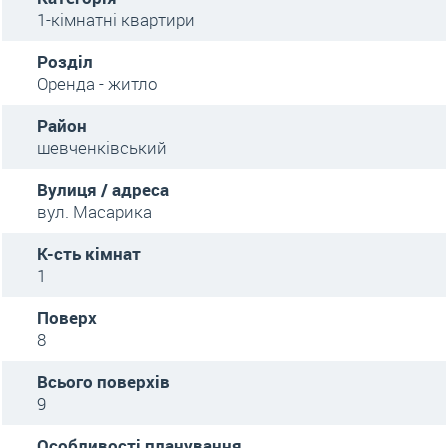
1-кімнатні квартири
Розділ
Оренда - житло
Район
шевченківський
Вулиця / адреса
вул. Масарика
К-сть кімнат
1
Поверх
8
Всього поверхів
9
Особливості планування