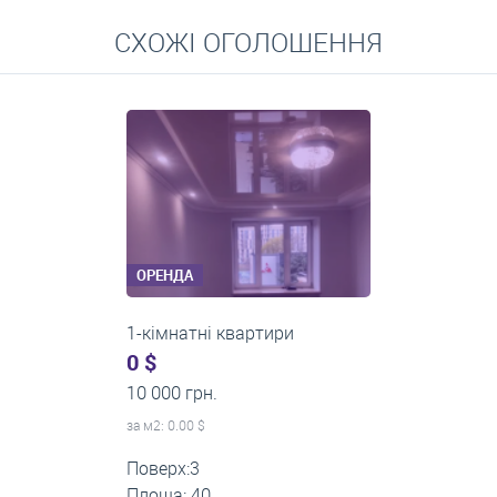
Перейти
СХОЖІ ОГОЛОШЕННЯ
Середні ціни на довготривалу оренду квартир, особняків,
кімнат
ОРЕНДА
1-кімнатні квартири
0 $
11 200 грн.
за м
2
: 0.00 $
Поверх:1
Площа: 35