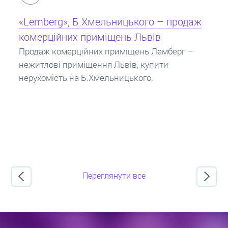
Кредит під заставу нерухомості: іпотека
Іпотека на квартиру – кредит на житло під
заставу нерухомості. Купити в іпотеку – що
потрібно знати? Консультація від Експертів
про іпотечні кредити.
Переглянути все