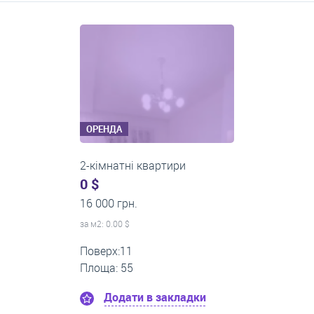
Середні ціни на довготривалу оренду квартир, особняків,
кімнат
ОРЕНДА
2-кімнатні квартири
0 $
14 000 грн.
за м
2
: 0.00 $
Поверх:5
Площа: 50
Додати в закладки