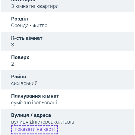
3-кімнатні квартири
Розділ
Оренда - житло
К-сть кімнат
3
Поверх
2
Район
сихівський
Планування кімнат
суміжно ізольовані
Вулиця / адреса
вулиця Дністерcька, Львів
показати на карті