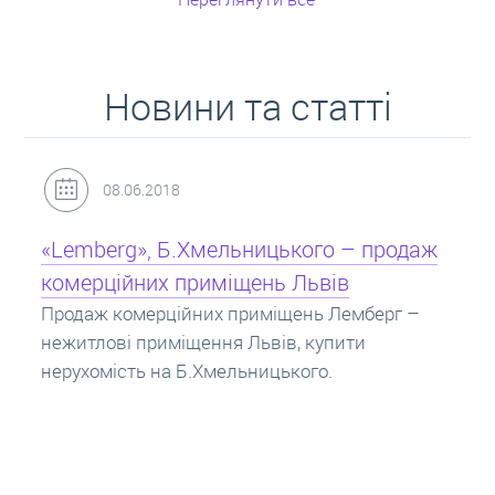
Новини та статті
31.05.2018
Кредит під заставу нерухомості: іпотека
Іпотека на квартиру – кредит на житло під
заставу нерухомості. Купити в іпотеку – що
потрібно знати? Консультація від Експертів
про іпотечні кредити.