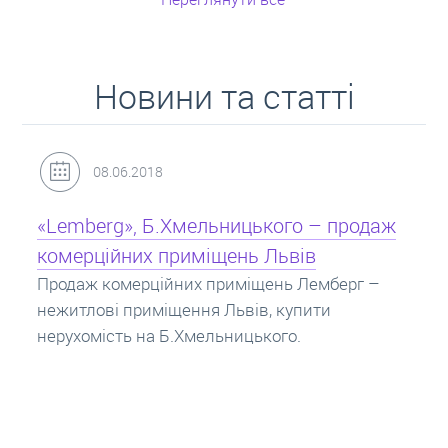
Новини та статті
31.05.2018
Кредит під заставу нерухомості: іпотека
Іпотека на квартиру – кредит на житло під
заставу нерухомості. Купити в іпотеку – що
потрібно знати? Консультація від Експертів
про іпотечні кредити.