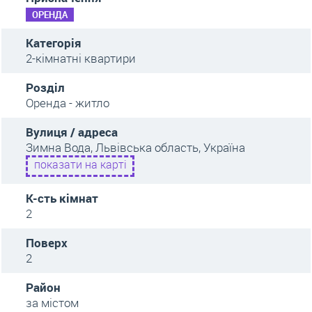
ОРЕНДА
Категорія
2-кімнатні квартири
Розділ
Оренда - житло
Вулиця / адреса
Зимна Вода, Львівська область, Україна
показати на карті
К-сть кімнат
2
Поверх
2
Район
за містом