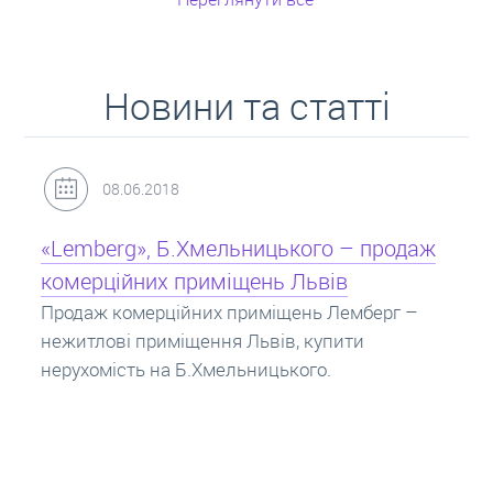
Новини та статті
31.05.2018
Кредит під заставу нерухомості: іпотека
Іпотека на квартиру – кредит на житло під
заставу нерухомості. Купити в іпотеку – що
потрібно знати? Консультація від Експертів
про іпотечні кредити.