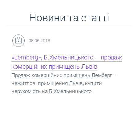
Новини та статті
31.05.2018
Кредит під заставу нерухомості: іпотека
Іпотека на квартиру – кредит на житло під
заставу нерухомості. Купити в іпотеку – що
потрібно знати? Консультація від Експертів
про іпотечні кредити.