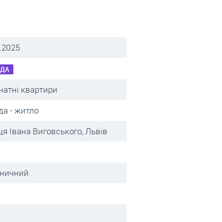
.2025
НДА
натні квартири
да - житло
я Івана Виговського, Львів
зничний