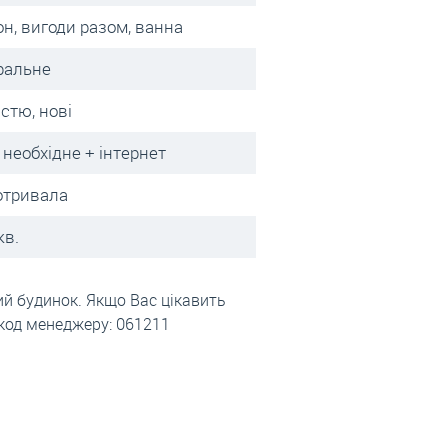
н, вигоди разом, ванна
ральне
стю, нові
 необхідне + інтернет
отривала
кв.
й будинок. Якщо Вас цікавить
 код менеджеру: 061211