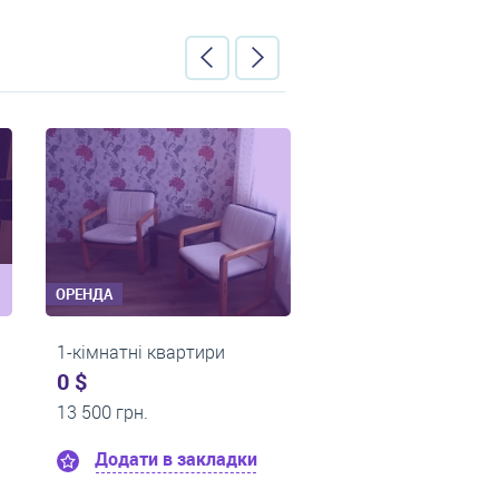
ОРЕНДА
ОРЕНДА
ртири
1-кімнатні квартири
1-кімна
0 $
0 $
10 000 грн.
11 000 г
закладки
Додати в закладки
Дод