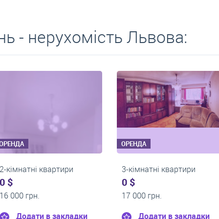
ь - нерухомість Львова:
ОРЕНДА
ОРЕНДА
и
2-кімнатні квартири
2-кімнатні 
0 $
0 $
14 000 грн.
15 000 грн.
адки
Додати в закладки
Додати 