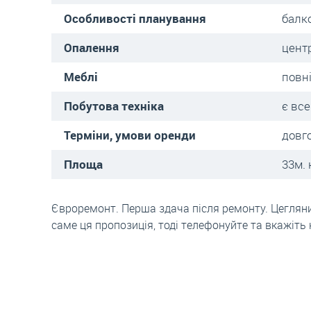
Особливості планування
балко
Опалення
цент
Меблі
повні
Побутова техніка
є все
Терміни, умови оренди
довг
Площа
33м. 
Євроремонт. Перша здача після ремонту. Цегляни
саме ця пропозиція, тоді телефонуйте та вкажіть