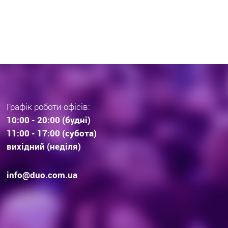
раз тенденції вибору
інвестиційної нерухомос
дови . Технології будівництва.
очікування.
Графік роботи офісів:
10:00 - 20:00 (будні)
11:00 - 17:00 (субота)
вихідний (неділя)
info@duo.com.ua