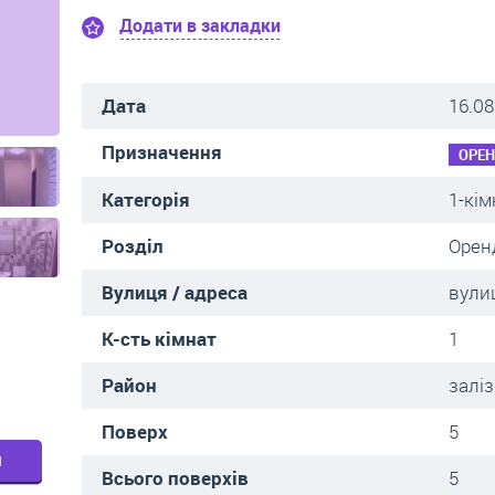
Додати в закладки
Дата
16.08
Призначення
ОРЕ
Категорія
1-кім
Розділ
Орен
Вулиця / адреса
вулиц
К-сть кімнат
1
Район
залі
Поверх
5
м
Всього поверхів
5