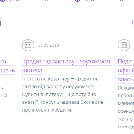
і
24.07.2017
мості:
Податок з оренди квартири,
Новоб
офіційний договір оренди та
пропо
на
законна здача житла
реаль
Офіційно здати квартиру в найм. Як
Новобу
о
правильно укладати договір
перева
ртів
майнового найму, який податок за
новобу
оренду квартири. Законно здати
ціни н
житло та грамотно підписати договір
нарахо
оренди квартири.
новобу