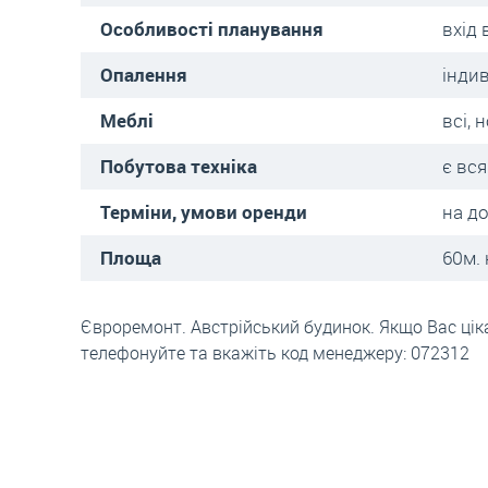
Особливості планування
вхід 
Опалення
інди
Меблі
всі, н
Побутова техніка
є вся
Терміни, умови оренди
на д
Площа
60м. 
Євроремонт. Австрійський будинок. Якщо Вас ціка
телефонуйте та вкажіть код менеджеру: 072312