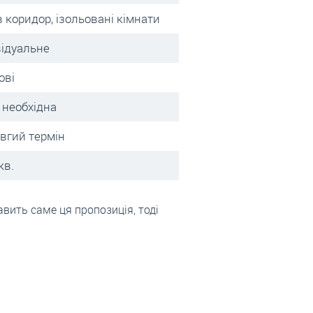
в коридор, ізольовані кімнати
відуальне
ові
 необхідна
овгий термін
кв.
вить саме ця пропозиція, тоді