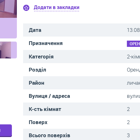
Додати в закладки
Дата
13.08
Призначення
ОРЕ
Категорія
2-кім
Розділ
Орен
Район
лича
Вулиця / адреса
вули
К-сть кімнат
2
Поверх
2
м
Всього поверхів
3