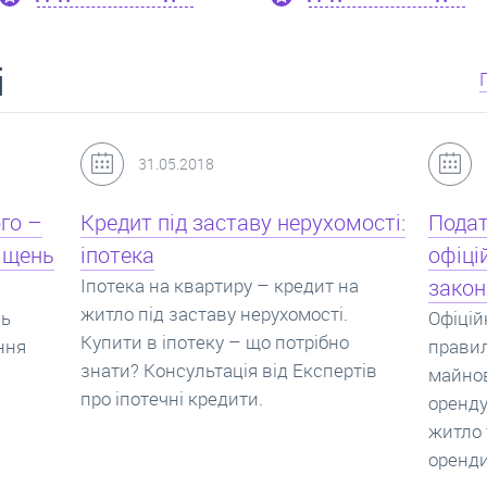
і
24.07.2017
мості:
Податок з оренди квартири,
Новоб
офіційний договір оренди та
пропо
на
законна здача житла
реаль
Офіційно здати квартиру в найм. Як
Новобу
о
правильно укладати договір
перева
ртів
майнового найму, який податок за
новобу
оренду квартири. Законно здати
ціни н
житло та грамотно підписати договір
нарахо
оренди квартири.
новобу