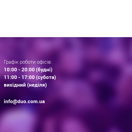
раз тенденції вибору
інвестиційної нерухомос
дови . Технології будівництва.
очікування.
Графік роботи офісів:
10:00 - 20:00 (будні)
11:00 - 17:00 (субота)
вихідний (неділя)
info@duo.com.ua