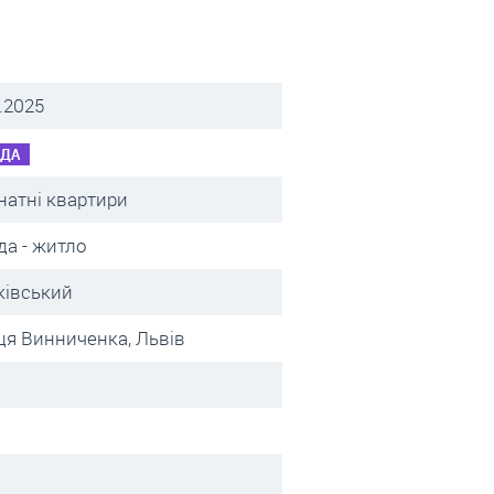
.2025
НДА
натні квартири
да - житло
ківський
ця Винниченка, Львів