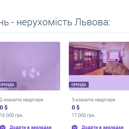
ь - нерухомість Львова:
ОРЕНДА
ОРЕНДА
и
2-кімнатні квартири
2-кімнатні 
0 $
0 $
14 000 грн.
15 000 грн.
адки
Додати в закладки
Додати 