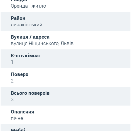
Оренда - житло
Район
личаківський
Вулиця / адреса
вулиця Ніщинського, Львів
К-сть кімнат
1
Поверх
2
Всього поверхів
3
Опалення
пічне
Меблі