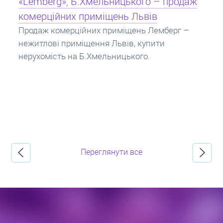
Кредит під заставу нерухомості: іпотека
Іпотека на квартиру – кредит на житло під
заставу нерухомості. Купити в іпотеку – що
потрібно знати? Консультація від Експертів
про іпотечні кредити.
Переглянути все