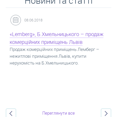
Новини та статті
31.05.2018
Кредит під заставу нерухомості: іпотека
Іпотека на квартиру – кредит на житло під
заставу нерухомості. Купити в іпотеку – що
потрібно знати? Консультація від Експертів
про іпотечні кредити.
Переглянути все