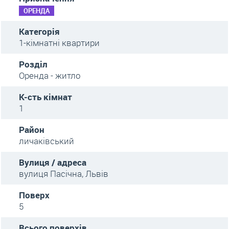
ОРЕНДА
Категорія
1-кімнатні квартири
Розділ
Оренда - житло
К-сть кімнат
1
Район
личаківський
Вулиця / адреса
вулиця Пасічна, Львів
Поверх
5
Всього поверхів