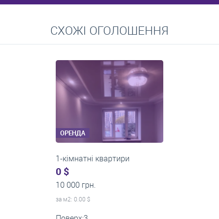
Перейти
СХОЖІ ОГОЛОШЕННЯ
Середні ціни на довготривалу оренду квартир, особняків,
кімнат
ОРЕНДА
1-кімнатні квартири
0 $
11 200 грн.
за м
2
: 0.00 $
Поверх:1