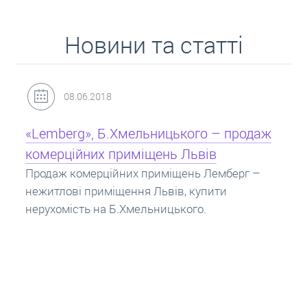
Новини та статті
31.05.2018
Кредит під заставу нерухомості: іпотека
Іпотека на квартиру – кредит на житло під
заставу нерухомості. Купити в іпотеку – що
потрібно знати? Консультація від Експертів
про іпотечні кредити.