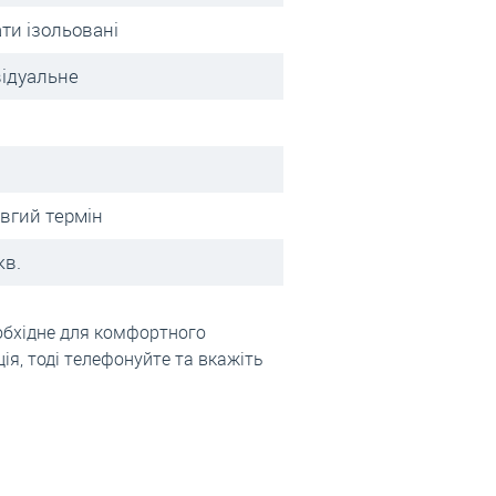
ти ізольовані
відуальне
овгий термін
кв.
обхідне для комфортного
я, тоді телефонуйте та вкажіть