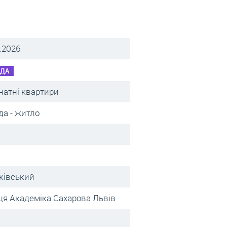
.2026
НДА
натні квартири
да - житло
ківський
ця Академіка Сахарова Львів