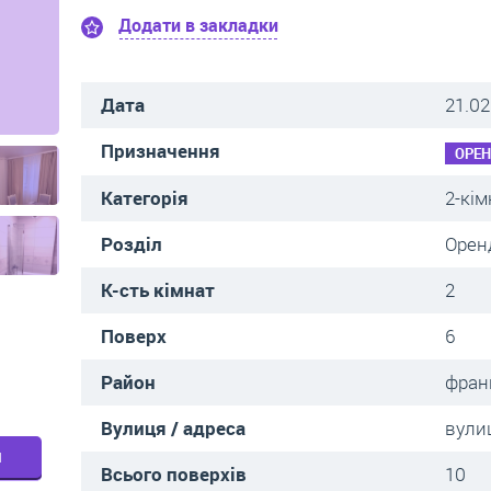
Додати в закладки
Дата
21.02
Призначення
ОРЕ
Категорія
2-кім
Розділ
Орен
К-сть кімнат
2
Поверх
6
Район
фран
Вулиця / адреса
вули
м
Всього поверхів
10