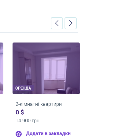
ОРЕНДА
ОРЕНДА
и
2-кімнатні квартири
2-кімнатні 
0 $
0 $
20 000 грн.
15 000 грн.
адки
Додати в закладки
Додати 