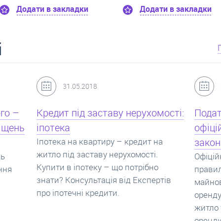
Додати в закладки
Додати в за
і
24.07.2017
мості:
Податок з оренди квартири,
Новоб
офіційний договір оренди та
пропо
на
законна здача житла
реаль
Офіційно здати квартиру в найм. Як
Новобу
о
правильно укладати договір
перева
ртів
майнового найму, який податок за
новобу
оренду квартири. Законно здати
ціни н
житло та грамотно підписати договір
нарахо
оренди квартири.
новобу