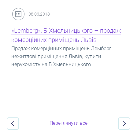
31.05.2018
Кредит під заставу нерухомості: іпотека
Іпотека на квартиру – кредит на житло під
заставу нерухомості. Купити в іпотеку – що
потрібно знати? Консультація від Експертів
про іпотечні кредити.
Переглянути все