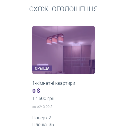
Перейти
СХОЖІ ОГОЛОШЕННЯ
Середні ціни на довготривалу оренду квартир, особняків,
кімнат
ОРЕНДА
1-кімнатні квартири
0 $
22 500 грн.
за м
2
: 0.00 $
Поверх:12
Площа: 60