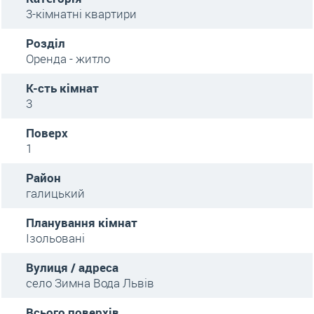
3-кімнатні квартири
Розділ
Оренда - житло
К-сть кімнат
3
Поверх
1
Район
галицький
Планування кімнат
Ізольовані
Вулиця / адреса
село Зимна Вода Львів
Всього поверхів