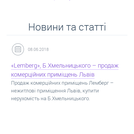
Новини та статті
31.05.2018
Кредит під заставу нерухомості: іпотека
Іпотека на квартиру – кредит на житло під
заставу нерухомості. Купити в іпотеку – що
потрібно знати? Консультація від Експертів
про іпотечні кредити.