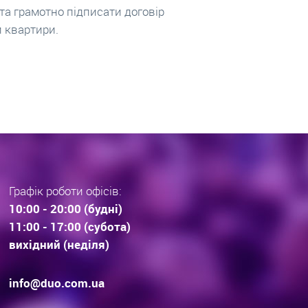
вується біля 100 пропозицій
інвестують у вибір та
дов. Що купують Львів’яни та
довгострокові прогноз
раз тенденції вибору
інвестиційної нерухомос
дови . Технології будівництва.
очікування.
Графік роботи офісів:
10:00 - 20:00 (будні)
11:00 - 17:00 (субота)
вихідний (неділя)
info@duo.com.ua