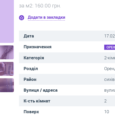
за м
2
: 160.00 грн.
Додати в закладки
Дата
17.02
Призначення
ОРЕ
Категорія
2-кім
Розділ
Орен
Район
сихі
Вулиця / адреса
вули
К-сть кімнат
2
Поверх
10