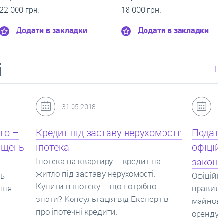
24 000 грн.
0 грн.
Додати в закладки
Додати в закла
і
24.07.2017
мості:
Податок з оренди квартири,
Новоб
офіційний договір оренди та
пропо
на
законна здача житла
реаль
Офіційно здати квартиру в найм. Як
Новобу
о
правильно укладати договір
перева
ртів
майнового найму, який податок за
новобу
оренду квартири. Законно здати
ціни н