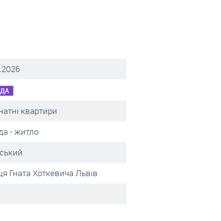
.2026
НДА
натні квартири
да - житло
вський
ця Гната Хоткевича Львів