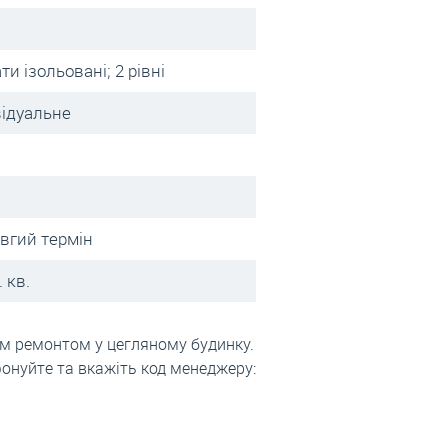
ти ізольовані; 2 рівні
відуальне
овгий термін
 кв.
им ремонтом у цегляному будинку.
фонуйте та вкажіть код менеджеру: