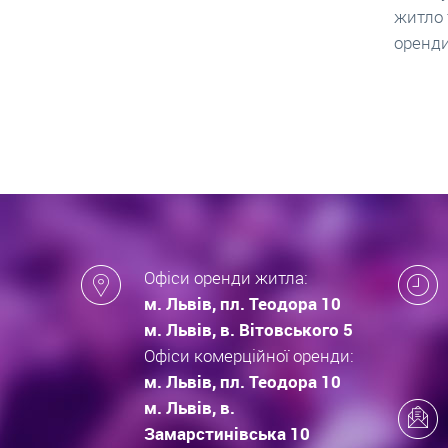
житло та грамотно підписати договір
нарахо
оренди квартири.
новобу
які за
новобу
Офіси оренди житла:
м. Львів, пл. Теодора 10
м. Львів, в. Вітовського 5
Офіси комерційної оренди:
м. Львів, пл. Теодора 10
м. Львів, в.
Замарстинівська 10