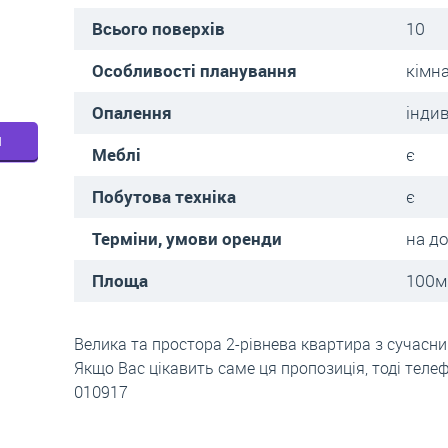
Всього поверхів
10
Особливості планування
кімна
Опалення
інди
м
Меблі
є
Побутова техніка
є
Терміни, умови оренди
на д
Площа
100м.
Велика та простора 2-рівнева квартира з сучасн
Якщо Вас цікавить саме ця пропозиція, тоді теле
010917