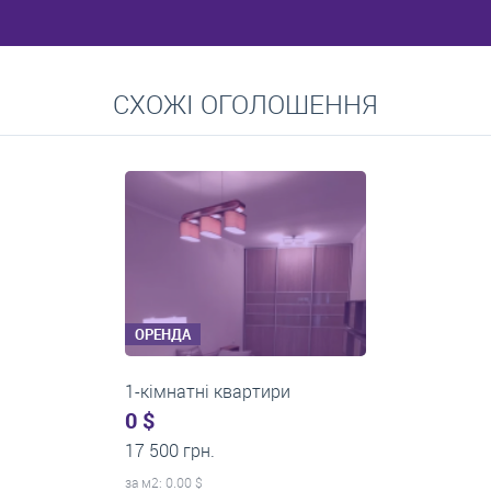
Перейти
СХОЖІ ОГОЛОШЕННЯ
Середні ціни на довготривалу оренду квартир, особняків,
кімнат
ОРЕНДА
1-кімнатні квартири
0 $
22 500 грн.
за м
2
: 0.00 $