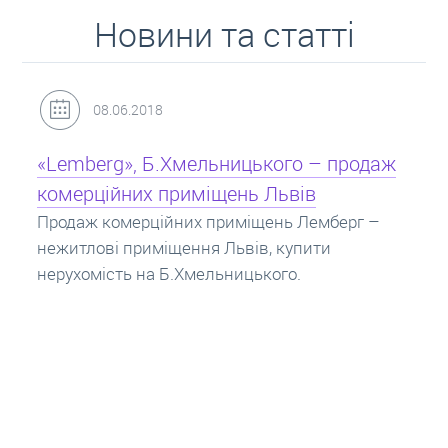
Новини та статті
31.05.2018
Кредит під заставу нерухомості: іпотека
Іпотека на квартиру – кредит на житло під
заставу нерухомості. Купити в іпотеку – що
потрібно знати? Консультація від Експертів
про іпотечні кредити.