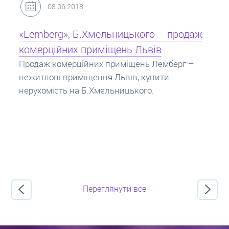
31.05.2018
Кредит під заставу нерухомості: іпотека
Іпотека на квартиру – кредит на житло під
заставу нерухомості. Купити в іпотеку – що
потрібно знати? Консультація від Експертів
про іпотечні кредити.
Переглянути все