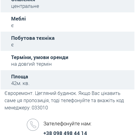
центральне
Меблі
є
Побутова техніка
є
Терміни, умови оренди
на довгий термін
Площа
42м. кв.
Євроремонт. Цегляний будинок. Якщо Вас цікавить
саме ця пропозиція, тоді телефонуйте та вкажіть код
менеджеру: 033010
Зателефонуйте нам:
+38 098 498 44 14