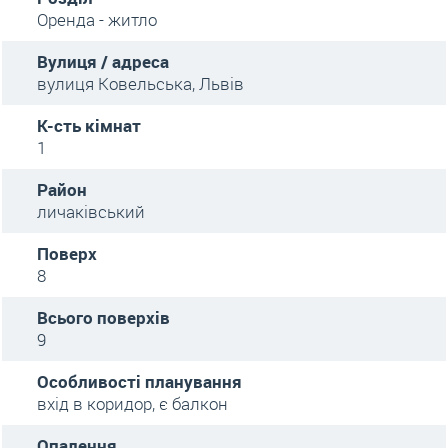
Оренда - житло
Вулиця / адреса
вулиця Ковельська, Львів
К-сть кімнат
1
Район
личаківський
Поверх
8
Всього поверхів
9
Особливості планування
вхід в коридор, є балкон
Опалення