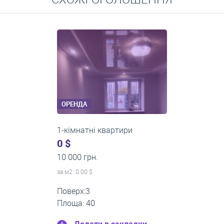
Середні ціни на довготривалу оренду квартир, особняків,
кімнат
ОРЕНДА
1-кімнатні квартири
0 $
11 200 грн.
за м
2
: 0.00 $
Поверх:1
Площа: 35