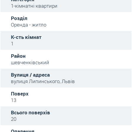
1-кімнатні квартири
Розділ
Оренда - житло
К-сть кімнат
1
Район
шевченківський
Вулиця / адреса
вулиця Липинського, Львів
Поверх
13
Всього поверхів
20
Опалення