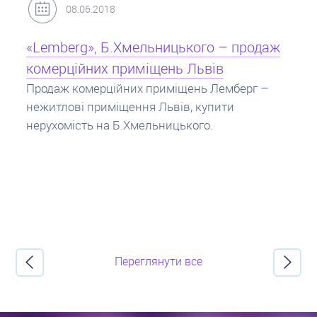
31.05.2018
Кредит під заставу нерухомості: іпотека
Іпотека на квартиру – кредит на житло під
заставу нерухомості. Купити в іпотеку – що
потрібно знати? Консультація від Експертів
про іпотечні кредити.
Переглянути все