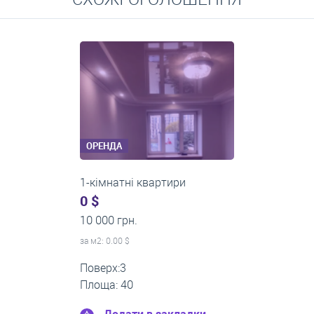
Середні ціни на довготривалу оренду квартир, особняків,
кімнат
ОРЕНДА
1-кімнатні квартири
0 $
11 200 грн.
за м
2
: 0.00 $
Поверх:1
Площа: 35