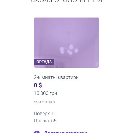
Середні ціни на довготривалу оренду квартир, особняків,
кімнат
ОРЕНДА
2-кімнатні квартири
0 $
14 000 грн.
за м
2
: 0.00 $
Поверх:5
Площа: 50