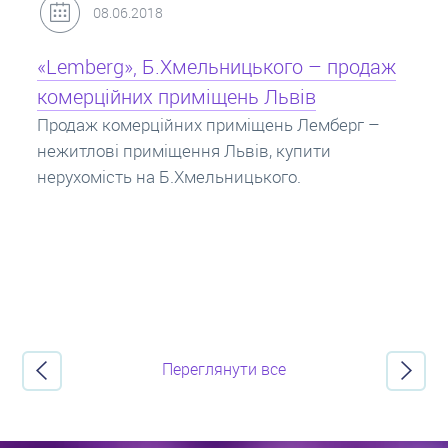
31.05.2018
Кредит під заставу нерухомості: іпотека
Іпотека на квартиру – кредит на житло під
заставу нерухомості. Купити в іпотеку – що
потрібно знати? Консультація від Експертів
про іпотечні кредити.
Переглянути все