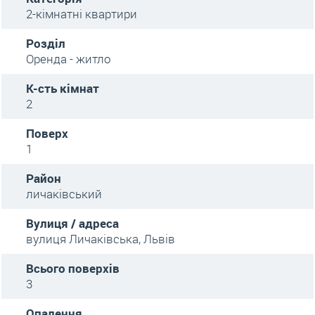
2-кімнатні квартири
Розділ
Оренда - житло
К-сть кімнат
2
Поверх
1
Район
личаківський
Вулиця / адреса
вулиця Личаківська, Львів
Всього поверхів
3
Опалення