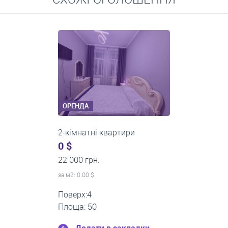
Середні ціни на довготривалу оренду квартир, особняків,
кімнат
ОРЕНДА
2-кімнатні квартири
0 $
24 000 грн.
за м
2
: 0.00 $
Поверх:1
Площа: 45