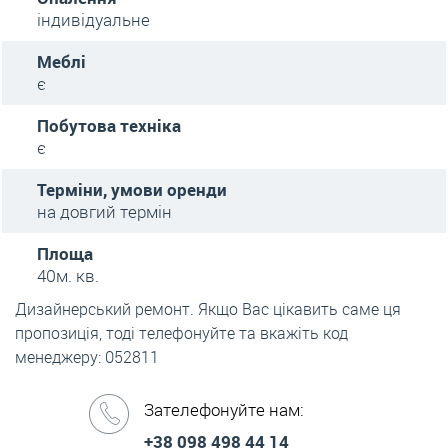
індивідуальне
Меблі
є
Побутова техніка
є
Терміни, умови оренди
на довгий термін
Площа
40м. кв.
Дизайнерський ремонт. Якщо Вас цікавить саме ця
пропозиція, тоді телефонуйте та вкажіть код
менеджеру: 052811
Зателефонуйте нам:
+38 098 498 44 14