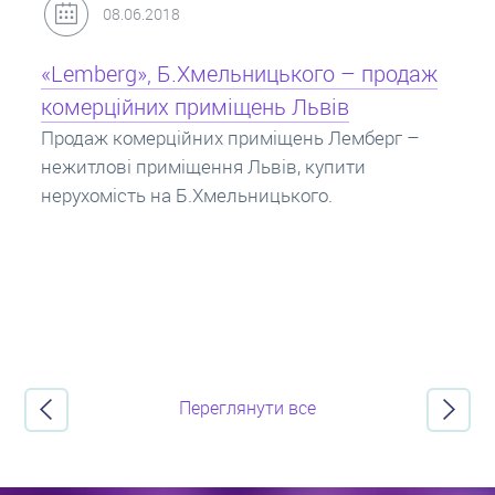
31.05.2018
Кредит під заставу нерухомості: іпотека
Іпотека на квартиру – кредит на житло під
заставу нерухомості. Купити в іпотеку – що
потрібно знати? Консультація від Експертів
про іпотечні кредити.
Переглянути все