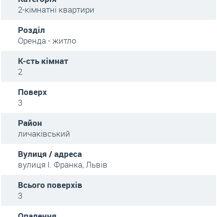
2-кімнатні квартири
Розділ
Оренда - житло
К-сть кімнат
2
Поверх
3
Район
личаківський
Вулиця / адреса
вулиця І. Франка, Львів
Всього поверхів
3
Опалення