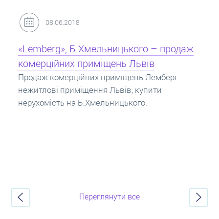
31.05.2018
Кредит під заставу нерухомості: іпотека
Іпотека на квартиру – кредит на житло під
заставу нерухомості. Купити в іпотеку – що
потрібно знати? Консультація від Експертів
про іпотечні кредити.
Переглянути все