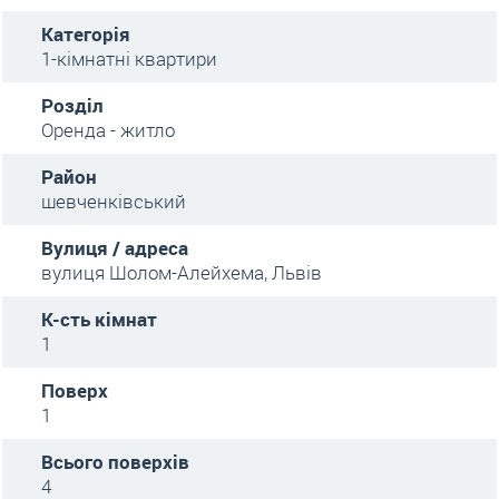
Категорія
1-кімнатні квартири
Розділ
Оренда - житло
Район
шевченківський
Вулиця / адреса
вулиця Шолом-Алейхема, Львів
К-сть кімнат
1
Поверх
1
Всього поверхів
4