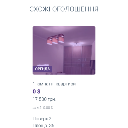
Перейти
СХОЖІ ОГОЛОШЕННЯ
Середні ціни на довготривалу оренду квартир, особняків,
кімнат
ОРЕНДА
1-кімнатні квартири
0 $
22 500 грн.
за м
2
: 0.00 $
Поверх:12
Площа: 60