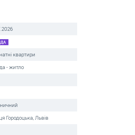
7.2026
НДА
мнатні квартири
да - житло
зничний
ця Городоцька, Львів