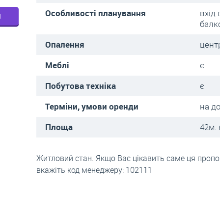
Особливості планування
вхід 
м
балк
Опалення
цент
Меблі
є
Побутова техніка
є
Терміни, умови оренди
на д
Площа
42м. 
Житловий стан. Якщо Вас цікавить саме ця пропоз
вкажіть код менеджеру: 102111