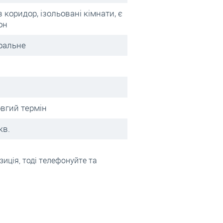
в коридор, ізольовані кімнати, є
он
ральне
овгий термін
кв.
иція, тоді телефонуйте та