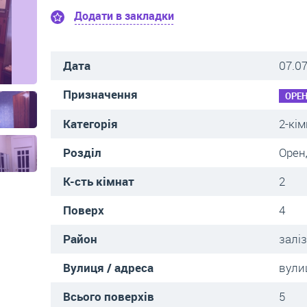
Додати в закладки
Дата
07.0
Призначення
ОРЕ
Категорія
2-кі
Розділ
Орен
К-сть кімнат
2
Поверх
4
Район
залі
Вулиця / адреса
вули
Всього поверхів
5