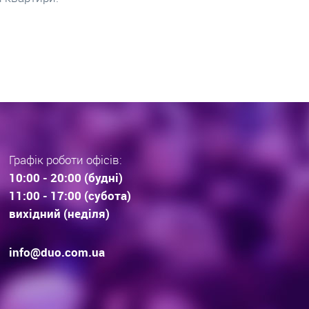
раз тенденції вибору
інвестиційної нерухомос
дови . Технології будівництва.
очікування.
Графік роботи офісів:
10:00 - 20:00 (будні)
11:00 - 17:00 (субота)
вихідний (неділя)
info@duo.com.ua