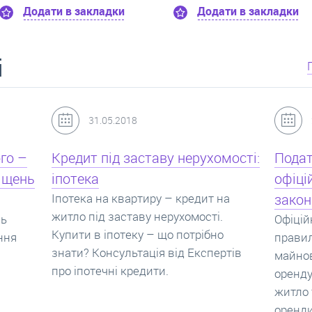
Додати в закладки
Додати в за
і
24.07.2017
мості:
Податок з оренди квартири,
Новоб
офіційний договір оренди та
пропо
на
законна здача житла
реаль
Офіційно здати квартиру в найм. Як
Новобу
о
правильно укладати договір
перева
ртів
майнового найму, який податок за
новобу
оренду квартири. Законно здати
ціни н
житло та грамотно підписати договір
нарахо
оренди квартири.
новобу