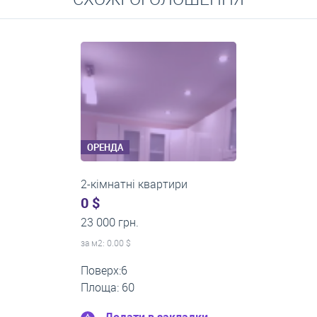
Середні ціни на довготривалу оренду квартир, особняків,
кімнат
ОРЕНДА
2-кімнатні квартири
0 $
20 000 грн.
за м
2
: 0.00 $
Поверх:2
Площа: 45