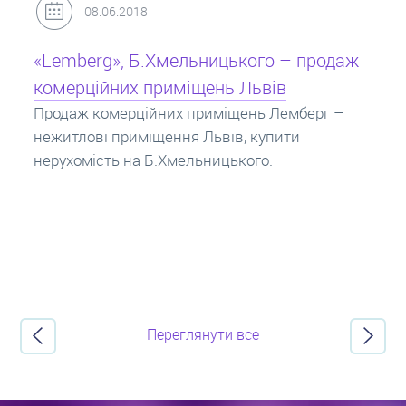
31.05.2018
Кредит під заставу нерухомості: іпотека
Іпотека на квартиру – кредит на житло під
заставу нерухомості. Купити в іпотеку – що
потрібно знати? Консультація від Експертів
про іпотечні кредити.
Переглянути все