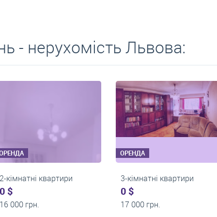
ь - нерухомість Львова:
ОРЕНДА
ОРЕНДА
артири
2-кімнатні квартири
2-кімн
550 $
0 $
0 грн.
14 000 