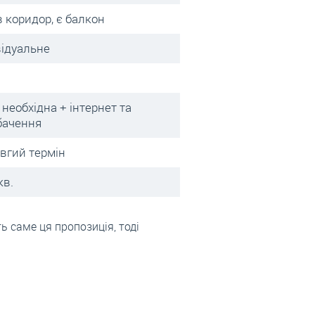
в коридор, є балкон
відуальне
 необхідна + інтернет та
бачення
овгий термін
кв.
 саме ця пропозиція, тоді