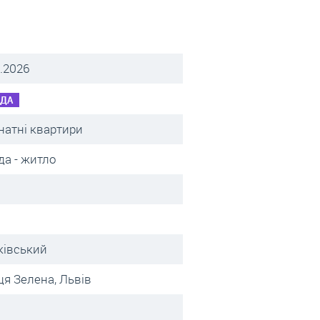
.2026
НДА
натні квартири
да - житло
ківський
ця Зелена, Львів