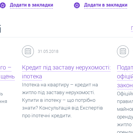
 закладки
Додати в закладки
До
і
24.07.2017
мості:
Податок з оренди квартири,
Новоб
офіційний договір оренди та
пропо
на
законна здача житла
реаль
Офіційно здати квартиру в найм. Як
Новобу
о
правильно укладати договір
перева
ртів
майнового найму, який податок за
новобу
оренду квартири. Законно здати
ціни н
житло та грамотно підписати договір
нарахо
оренди квартири.
новобу