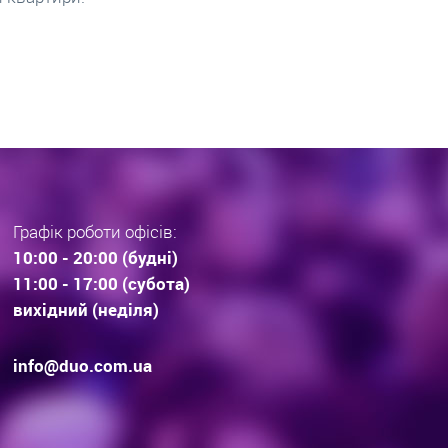
раз тенденції вибору
інвестиційної нерухомос
дови . Технології будівництва.
очікування.
Графік роботи офісів:
10:00 - 20:00 (будні)
11:00 - 17:00 (субота)
вихідний (неділя)
info@duo.com.ua