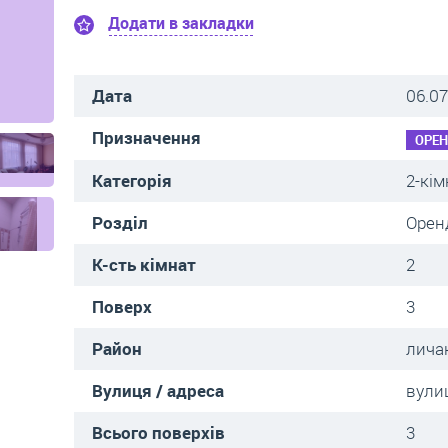
Додати в закладки
Дата
06.07
Призначення
ОРЕ
Категорія
2-кім
Розділ
Орен
К-сть кімнат
2
Поверх
3
Район
лича
Вулиця / адреса
вули
Всього поверхів
3