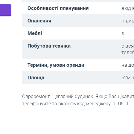
Особливості планування
вхід 
м
Опалення
інди
Меблі
є
Побутова техніка
є вся
теле
Терміни, умови оренди
на д
Площа
52м. 
Євроремонт. Цегляний будинок. Якщо Вас цікавить
телефонуйте та вкажіть код менеджеру: 110511