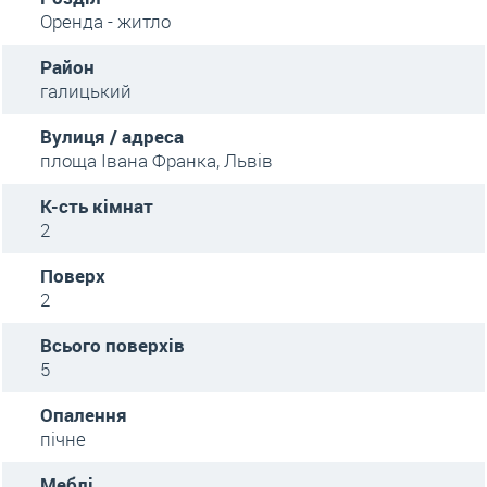
Оренда - житло
Район
галицький
Вулиця / адреса
площа Івана Франка, Львів
К-сть кімнат
2
Поверх
2
Всього поверхів
5
Опалення
пічне
Меблі