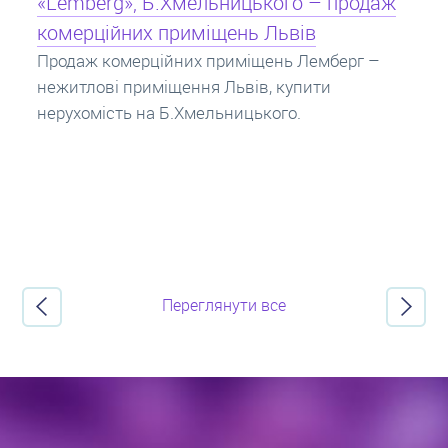
Кредит під заставу нерухомості: іпотека
Іпотека на квартиру – кредит на житло під
заставу нерухомості. Купити в іпотеку – що
потрібно знати? Консультація від Експертів
про іпотечні кредити.
Переглянути все