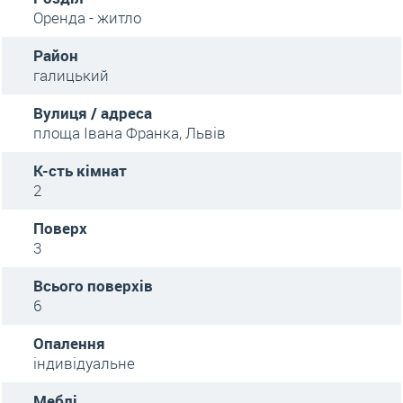
Оренда - житло
Район
галицький
Вулиця / адреса
площа Івана Франка, Львів
К-сть кімнат
2
Поверх
3
Всього поверхів
6
Опалення
індивідуальне
Меблі