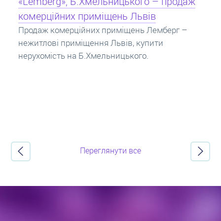
Кредит під заставу нерухомості: іпотека
Іпотека на квартиру – кредит на житло під
заставу нерухомості. Купити в іпотеку – що
потрібно знати? Консультація від Експертів
про іпотечні кредити.
Переглянути все