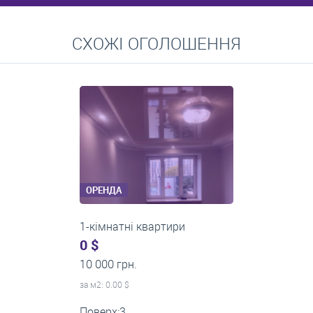
Перейти
СХОЖІ ОГОЛОШЕННЯ
Середні ціни на довготривалу оренду квартир, особняків,
кімнат
ОРЕНДА
1-кімнатні квартири
0 $
11 200 грн.
за м
2
: 0.00 $
Поверх:1