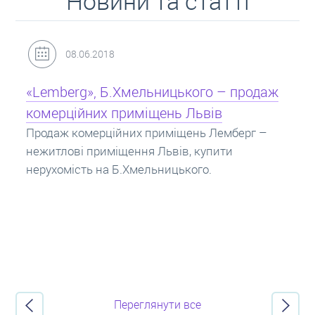
Новини та статті
31.05.2018
Кредит під заставу нерухомості: іпотека
Іпотека на квартиру – кредит на житло під
заставу нерухомості. Купити в іпотеку – що
потрібно знати? Консультація від Експертів
про іпотечні кредити.
Переглянути все