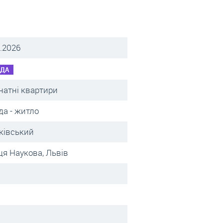
.2026
НДА
натні квартири
да - житло
ківський
ця Наукова, Львів