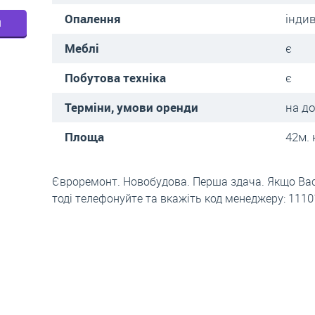
Опалення
інди
м
Меблі
є
Побутова техніка
є
Терміни, умови оренди
на д
Площа
42м. 
Євроремонт. Новобудова. Перша здача. Якщо Вас 
тоді телефонуйте та вкажіть код менеджеру: 111