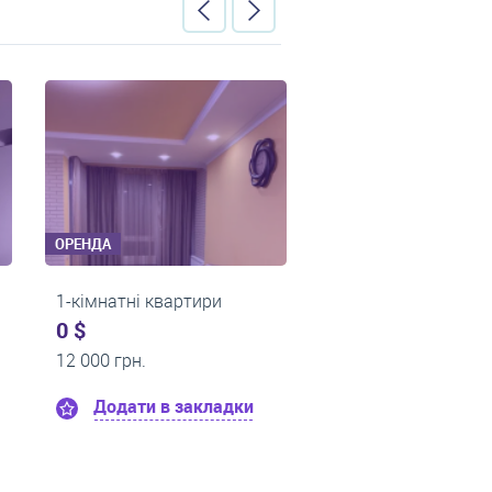
ОРЕНДА
ОРЕНДА
ири
1-кімнатні квартири
1-кімнатні
0 $
0 $
13 000 грн.
14 500 грн
кладки
Додати в закладки
Додат