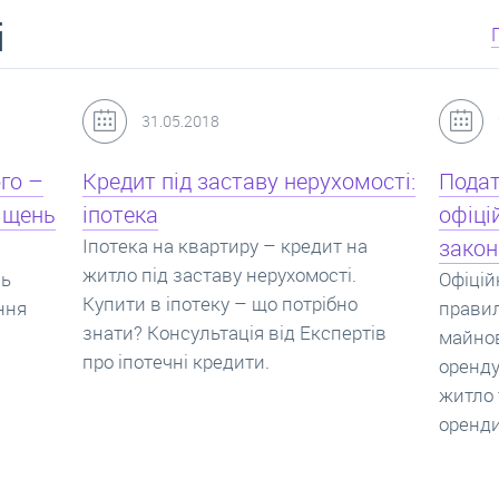
і
24.07.2017
мості:
Податок з оренди квартири,
Новоб
офіційний договір оренди та
пропо
на
законна здача житла
реаль
Офіційно здати квартиру в найм. Як
Новобу
о
правильно укладати договір
перева
ртів
майнового найму, який податок за
новобу
оренду квартири. Законно здати
ціни н
житло та грамотно підписати договір
нарахо
оренди квартири.
новобу
які за
новобу