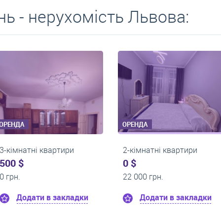
ь - нерухомість Львова:
ОРЕНДА
ОРЕНДА
2-кімнатні квартири
2-кімнатні ква
0 $
0 $
17 500 грн.
17 000 грн.
ки
Додати в закладки
Додати в 