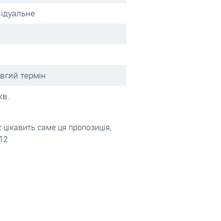
відуальне
овгий термін
кв.
цікавить саме ця пропозиція,
012