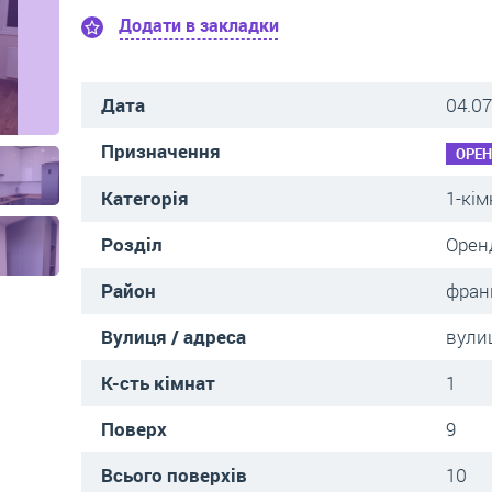
Додати в закладки
Дата
04.07
Призначення
ОРЕ
Категорія
1-кім
Розділ
Орен
Район
фран
Вулиця / адреса
вули
К-сть кімнат
1
Поверх
9
Всього поверхів
10