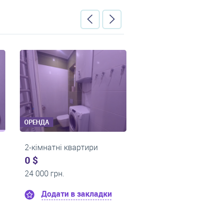
ОРЕНДА
ОРЕНДА
ртири
1-кімнатні квартири
2-кімна
430 $
500 $
0 грн.
0 грн.
закладки
Додати в закладки
Дод