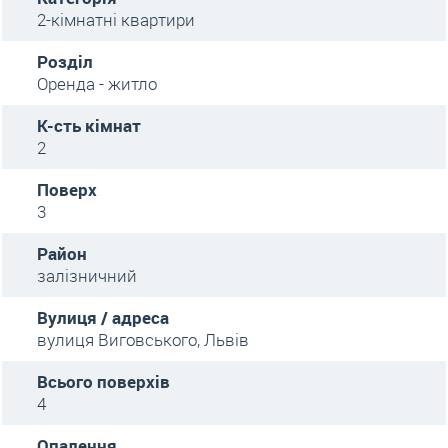
2-кімнатні квартири
Розділ
Оренда - житло
К-сть кімнат
2
Поверх
3
Район
залізничний
Вулиця / адреса
вулиця Виговського, Львів
Всього поверхів
4
Опалення