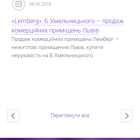
31.05.2018
Кредит під заставу нерухомості: іпотека
Іпотека на квартиру – кредит на житло під
заставу нерухомості. Купити в іпотеку – що
потрібно знати? Консультація від Експертів
про іпотечні кредити.
Переглянути все