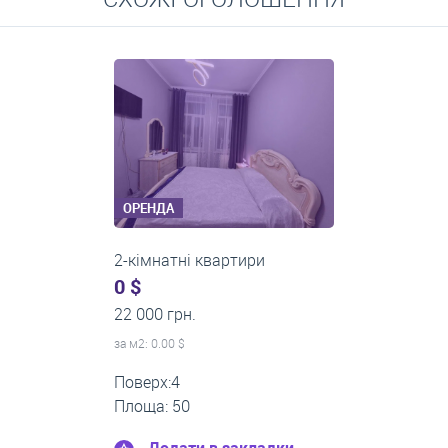
Середні ціни на довготривалу оренду квартир, особняків,
кімнат
ОРЕНДА
2-кімнатні квартири
0 $
24 000 грн.
за м
2
: 0.00 $
Поверх:1
Площа: 45