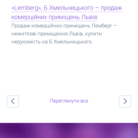
Кредит під заставу нерухомості: іпотека
Іпотека на квартиру – кредит на житло під
заставу нерухомості. Купити в іпотеку – що
потрібно знати? Консультація від Експертів
про іпотечні кредити.
Переглянути все