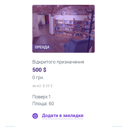
ОРЕНДА
Відкритого призначення
(фасадний вхід - магазини,
800 $
салони, аптеки, відкриті
0 грн.
офіси...)
за м
2
: 30.77 $
Поверх:1
Площа: 26
Додати в закладки