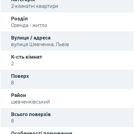
2-кімнатні квартири
Розділ
Оренда - житло
Вулиця / адреса
вулиця Шевченка, Львів
К-сть кімнат
2
Поверх
8
Район
шевченківський
Всього поверхів
8
Особливості планування