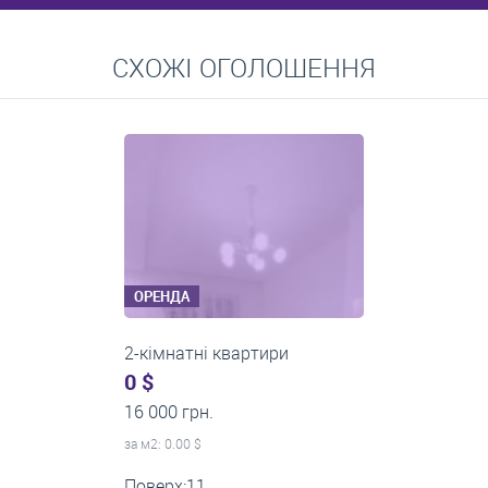
Перейти
СХОЖІ ОГОЛОШЕННЯ
Середні ціни на довготривалу оренду квартир, особняків,
кімнат
ОРЕНДА
2-кімнатні квартири
0 $
14 000 грн.
за м
2
: 0.00 $
Поверх:5