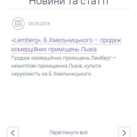
Новини та статті
31.05.2018
Кредит під заставу нерухомості: іпотека
Іпотека на квартиру – кредит на житло під
заставу нерухомості. Купити в іпотеку – що
потрібно знати? Консультація від Експертів
про іпотечні кредити.
Переглянути все