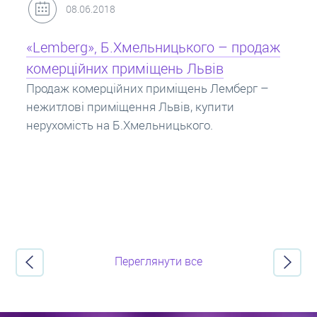
31.05.2018
Кредит під заставу нерухомості: іпотека
Іпотека на квартиру – кредит на житло під
заставу нерухомості. Купити в іпотеку – що
потрібно знати? Консультація від Експертів
про іпотечні кредити.
Переглянути все