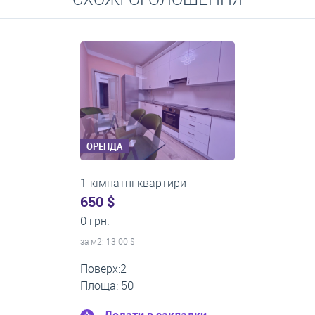
Середні ціни на довготривалу оренду квартир, особняків,
кімнат
ОРЕНДА
1-кімнатні квартири
0 $
18 000 грн.
за м
2
: 0.00 $
Поверх:11
Площа: 45