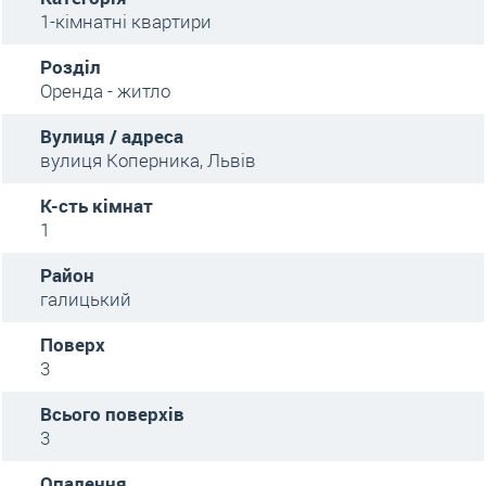
1-кімнатні квартири
Розділ
Оренда - житло
Вулиця / адреса
вулиця Коперника, Львів
К-сть кімнат
1
Район
галицький
Поверх
3
Всього поверхів
3
Опалення