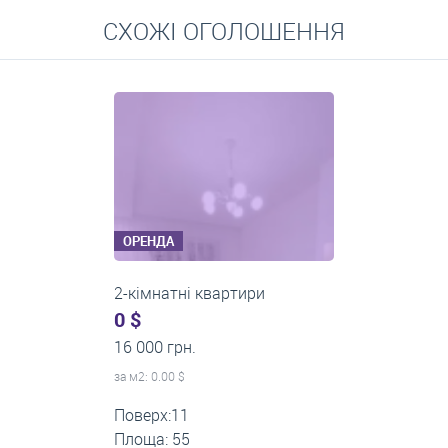
Перейти
СХОЖІ ОГОЛОШЕННЯ
Середні ціни на довготривалу оренду квартир, особняків,
кімнат
ОРЕНДА
2-кімнатні квартири
0 $
14 000 грн.
за м
2
: 0.00 $
Поверх:5
Площа: 50