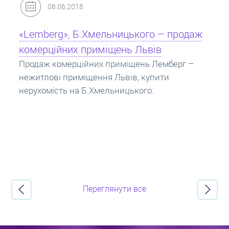
31.05.2018
Кредит під заставу нерухомості: іпотека
Іпотека на квартиру – кредит на житло під
заставу нерухомості. Купити в іпотеку – що
потрібно знати? Консультація від Експертів
про іпотечні кредити.
Переглянути все