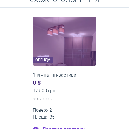
Середні ціни на довготривалу оренду квартир, особняків,
кімнат
ОРЕНДА
1-кімнатні квартири
0 $
22 500 грн.
за м
2
: 0.00 $
Поверх:12
Площа: 60