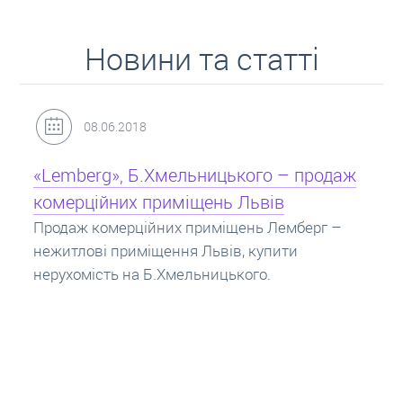
Новини та статті
31.05.2018
Кредит під заставу нерухомості: іпотека
Іпотека на квартиру – кредит на житло під
заставу нерухомості. Купити в іпотеку – що
потрібно знати? Консультація від Експертів
про іпотечні кредити.