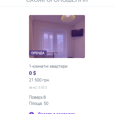
Середні ціни на довготривалу оренду квартир, особняків,
кімнат
ОРЕНДА
1-кімнатні квартири
0 $
13 000 грн.
за м
2
: 0.00 $
Поверх:3
Площа: 40