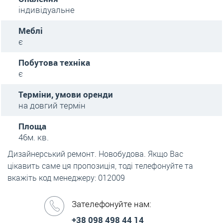
індивідуальне
Меблі
є
Побутова техніка
є
Терміни, умови оренди
на довгий термін
Площа
46м. кв.
Дизайнерський ремонт. Новобудова. Якщо Вас
цікавить саме ця пропозиція, тоді телефонуйте та
вкажіть код менеджеру: 012009
Зателефонуйте нам:
+38 098 498 44 14