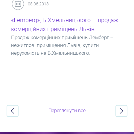
31.05.2018
Кредит під заставу нерухомості: іпотека
Іпотека на квартиру – кредит на житло під
заставу нерухомості. Купити в іпотеку – що
потрібно знати? Консультація від Експертів
про іпотечні кредити.
Переглянути все