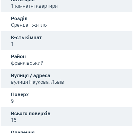
1-кімнатні квартири
Розділ
Оренда - житло
К-сть кімнат
1
Район
франківський
Вулиця / адреса
вулиця Наукова, Львів
Поверх
9
Всього поверхів
15
Опалення