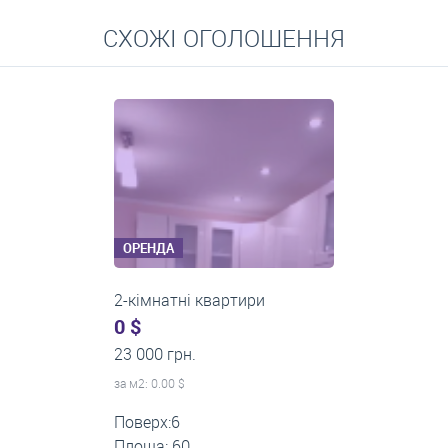
Перейти
СХОЖІ ОГОЛОШЕННЯ
Середні ціни на довготривалу оренду квартир, особняків,
кімнат
ОРЕНДА
2-кімнатні квартири
0 $
20 000 грн.
за м
2
: 0.00 $
Поверх:2
Площа: 45