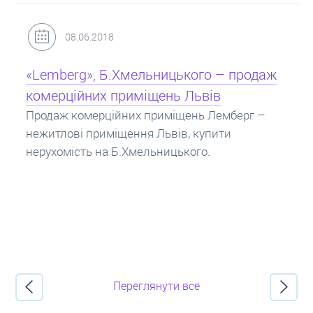
31.05.2018
Кредит під заставу нерухомості: іпотека
Іпотека на квартиру – кредит на житло під
заставу нерухомості. Купити в іпотеку – що
потрібно знати? Консультація від Експертів
про іпотечні кредити.
Переглянути все