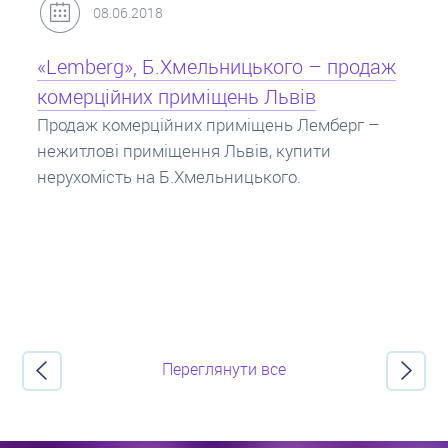
31.05.2018
Кредит під заставу нерухомості: іпотека
Іпотека на квартиру – кредит на житло під
заставу нерухомості. Купити в іпотеку – що
потрібно знати? Консультація від Експертів
про іпотечні кредити.
Переглянути все