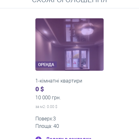
Середні ціни на довготривалу оренду квартир, особняків,
кімнат
ОРЕНДА
1-кімнатні квартири
0 $
11 200 грн.
за м
2
: 0.00 $
Поверх:1
Площа: 35