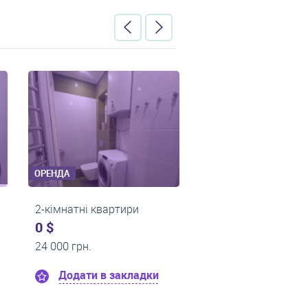
ОРЕНДА
ОРЕНДА
2-кімнатні квартири
1-кімнатні к
0 $
430 $
17 000 грн.
0 грн.
дки
Додати в закладки
Додати в