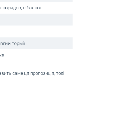
в коридор, є балкон
овгий термін
кв.
авить саме ця пропозиція, тоді