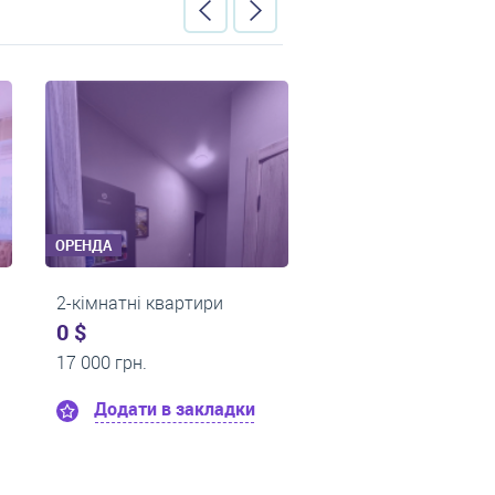
ОРЕНДА
ОРЕНДА
2-кімнатні квартири
2-кімнатні квар
0 $
0 $
15 000 грн.
16 000 грн.
и
Додати в закладки
Додати в з