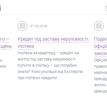
і
24.07.2017
мості:
Податок з оренди квартири,
Новоб
офіційний договір оренди та
пропо
на
законна здача житла
реаль
Офіційно здати квартиру в найм. Як
Новобу
о
правильно укладати договір
перева
ртів
майнового найму, який податок за
новобу
оренду квартири. Законно здати
ціни н
житло та грамотно підписати договір
нарахо
оренди квартири.
новобу
які за
новобу