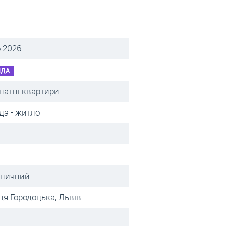
6.2026
НДА
мнатні квартири
да - житло
зничний
ця Городоцька, Львів