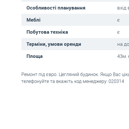
Особливості планування
вхід 
Меблі
є
Побутова техніка
є
Терміни, умови оренди
на д
Площа
43м. 
Ремонт під євро. Цегляний будинок. Якщо Вас цік
телефонуйте та вкажіть код менеджеру: 020314