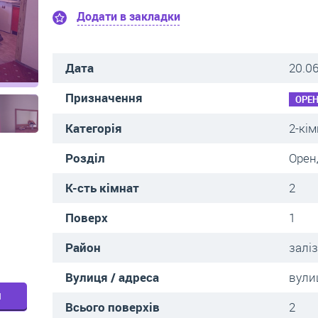
Додати в закладки
Дата
20.0
Призначення
ОРЕ
Категорія
2-кі
Розділ
Орен
К-сть кімнат
2
Поверх
1
Район
залі
Вулиця / адреса
вули
м
Всього поверхів
2