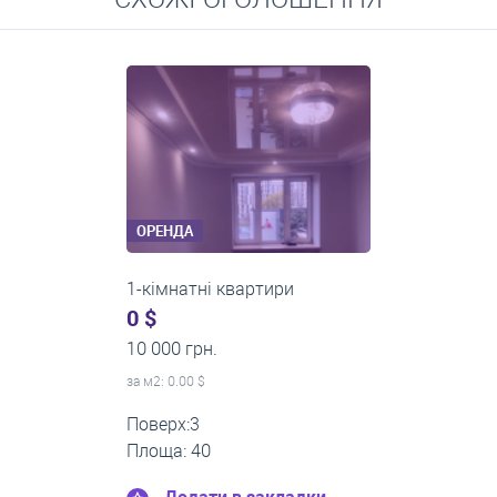
Середні ціни на довготривалу оренду квартир, особняків,
кімнат
ОРЕНДА
1-кімнатні квартири
0 $
11 200 грн.
за м
2
: 0.00 $
Поверх:1
Площа: 35