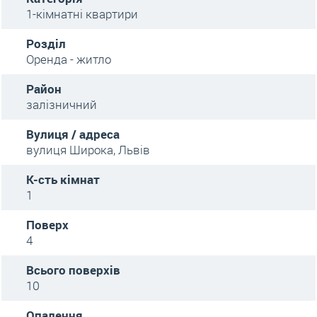
1-кімнатні квартири
Розділ
Оренда - житло
Район
залізничний
Вулиця / адреса
вулиця Широка, Львів
К-сть кімнат
1
Поверх
4
Всього поверхів
10
Опалення