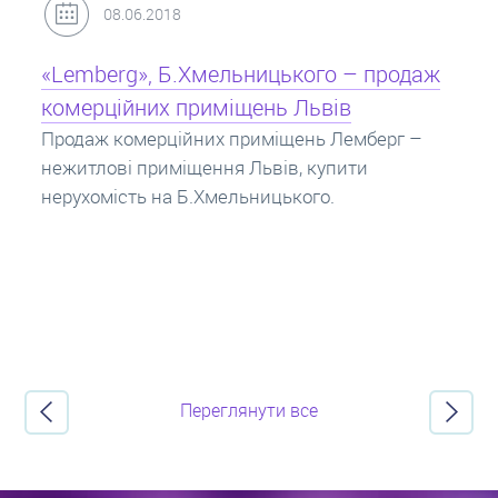
31.05.2018
Кредит під заставу нерухомості: іпотека
Іпотека на квартиру – кредит на житло під
заставу нерухомості. Купити в іпотеку – що
потрібно знати? Консультація від Експертів
про іпотечні кредити.
Переглянути все