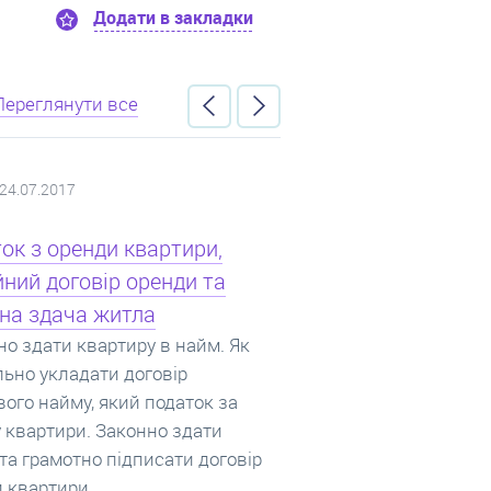
в закладки
Додати в закладки
Д
Переглянути все
18.04.2017
03.04.2017
удови Львова: тенденції,
Куди вкласти кошти
зиції забудовників та
інвестиції не в неру
ний попит
вибір
дова чи вторинний ринок:
Куди та як вигідно сьо
ги купівлі квартир у
гроші в Україні. У яку 
дові. Забудовники Львова та
вигідніше всього. Чи ва
а новобудови. У Львові
інвестувати у 2017 році
вується біля 100 пропозицій
інвестують у вибір та
дов. Що купують Львів’яни та
довгострокові прогноз