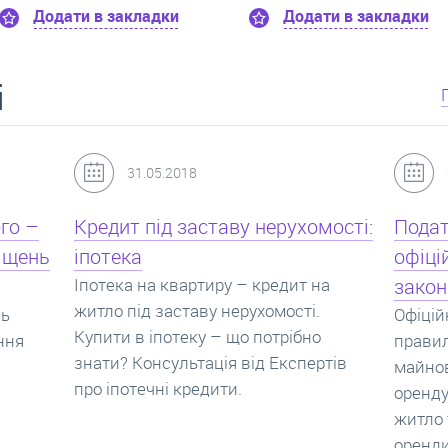
адки
Додати в закладки
Додати 
і
24.07.2017
мості:
Податок з оренди квартири,
Новоб
офіційний договір оренди та
пропо
на
законна здача житла
реаль
Офіційно здати квартиру в найм. Як
Новобу
о
правильно укладати договір
перева
ртів
майнового найму, який податок за
новобу
оренду квартири. Законно здати
ціни н
житло та грамотно підписати договір
нарахо
оренди квартири.
новобу