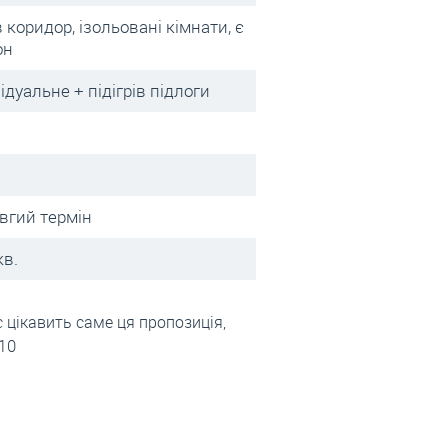
в коридор, ізольовані кімнати, є
он
ідуальне + підігрів підлоги
вгий термін
кв.
цікавить саме ця пропозиція,
110