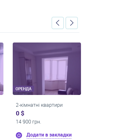
ОРЕНДА
ОРЕНДА
ртири
2-кімнатні квартири
2-кімна
0 $
0 $
20 000 грн.
15 000 г
закладки
Додати в закладки
Дод