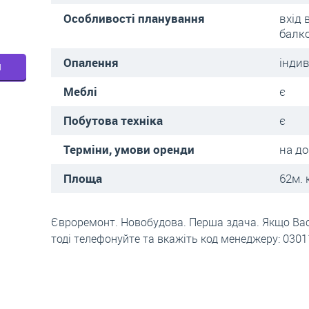
Особливості планування
вхід 
балк
Опалення
індив
м
Меблі
є
Побутова техніка
є
Терміни, умови оренди
на до
Площа
62м. 
Євроремонт. Новобудова. Перша здача. Якщо Вас 
тоді телефонуйте та вкажіть код менеджеру: 030