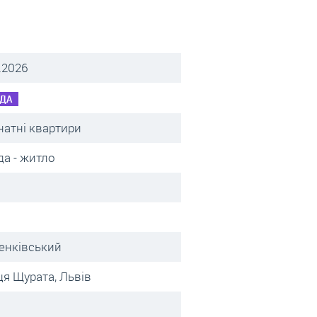
.2026
ДА
натні квартири
а - житло
енківський
я Щурата, Львів