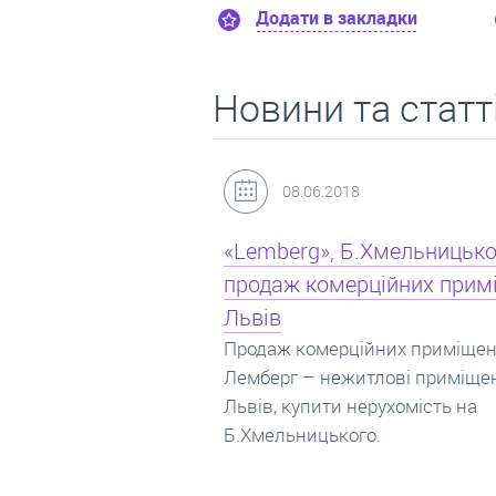
Додати в закладки
Додати в закл
Новини та статт
8
31.05.2018
Б.Хмельницького –
Кредит під заставу нерухо
рційних приміщень
іпотека
Іпотека на квартиру – кредит 
житло під заставу нерухомості.
ційних приміщень
Купити в іпотеку – що потрібн
итлові приміщення
знати? Консультація від Експе
нерухомість на
про іпотечні кредити.
го.