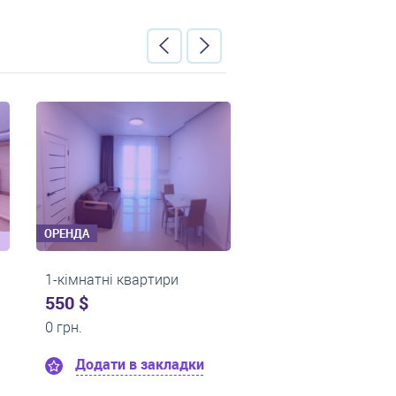
ОРЕНДА
ОРЕНДА
и
1-кімнатні квартири
1-кімнатні 
0 $
0 $
13 000 грн.
13 550 грн.
адки
Додати в закладки
Додати 