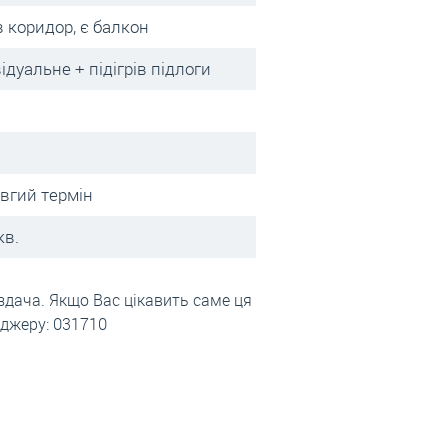
в коридор, є балкон
ідуальне + підігрів підлоги
овгий термін
кв.
здача. Якщо Вас цікавить саме ця
еджеру: 031710