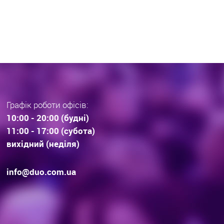
раз тенденції вибору
інвестиційної нерухомос
дови . Технології будівництва.
очікування.
Графік роботи офісів:
10:00 - 20:00 (будні)
11:00 - 17:00 (субота)
вихідний (неділя)
info@duo.com.ua