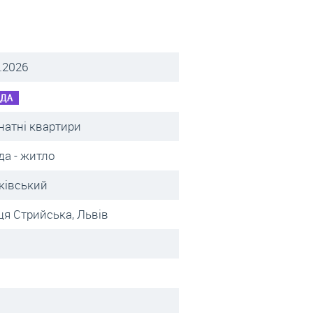
.2026
НДА
натні квартири
да - житло
ківський
ця Стрийська, Львів