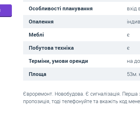
Особливості планування
вхід 
м
Опалення
індив
Меблі
є
Побутова техніка
є
Терміни, умови оренди
на д
Площа
53м. 
Євроремонт. Новобудова. Є сигналізація. Перша 
пропозиція, тоді телефонуйте та вкажіть код мен