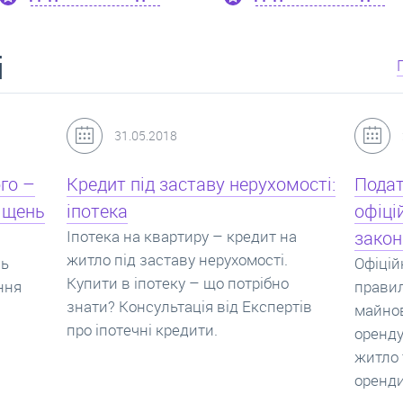
і
24.07.2017
мості:
Податок з оренди квартири,
Новоб
офіційний договір оренди та
пропо
на
законна здача житла
реаль
Офіційно здати квартиру в найм. Як
Новобу
о
правильно укладати договір
перева
ртів
майнового найму, який податок за
новобу
оренду квартири. Законно здати
ціни н
житло та грамотно підписати договір
нарахо
оренди квартири.
новобу