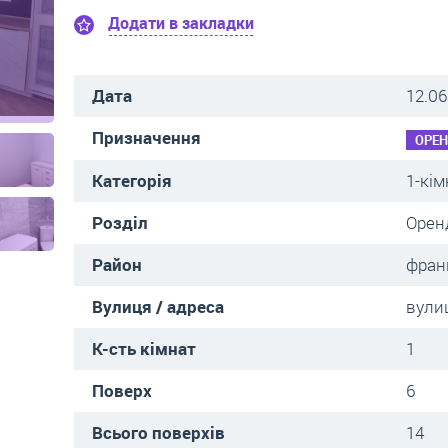
Додати в закладки
Дата
12.06
Призначення
ОРЕ
Категорія
1-кім
Розділ
Орен
Район
фран
Вулиця / адреса
вули
К-сть кімнат
1
Поверх
6
Всього поверхів
14