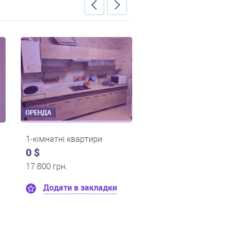
ОРЕНДА
ОРЕНДА
и
1-кімнатні квартири
1-кімнатні 
0 $
0 $
11 000 грн.
13 500 грн.
адки
Додати в закладки
Додати 