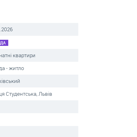
.2026
НДА
натні квартири
да - житло
ківський
ця Студентська, Львів