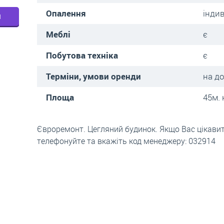
Опалення
інди
м
Меблі
є
Побутова техніка
є
Терміни, умови оренди
на д
Площа
45м. 
Євроремонт. Цегляний будинок. Якщо Вас цікавить
телефонуйте та вкажіть код менеджеру: 032914