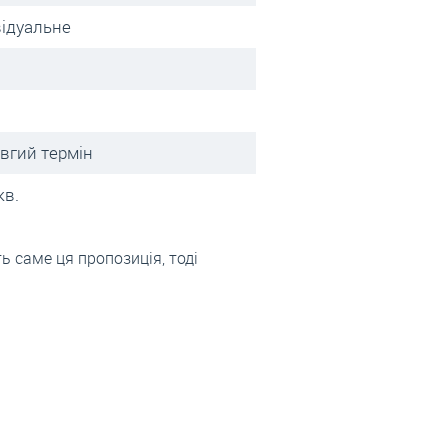
відуальне
овгий термін
кв.
 саме ця пропозиція, тоді