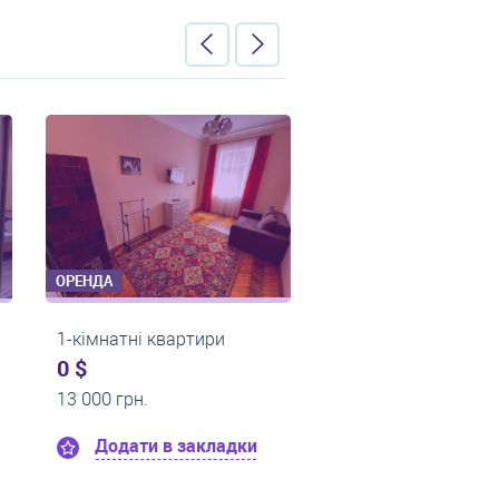
ОРЕНДА
ОРЕНДА
ри
2-кімнатні квартири
2-кімнатні 
0 $
0 $
23 000 грн.
20 000 грн.
ладки
Додати в закладки
Додати