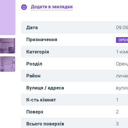
Додати в закладки
Дата
09.06
Призначення
ОРЕ
Категорія
1-кім
Розділ
Орен
Район
лича
Вулиця / адреса
вули
К-сть кімнат
1
Поверх
2
Всього поверхів
3