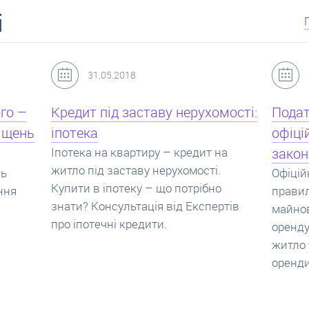
і
24.07.2017
мості:
Податок з оренди квартири,
Новоб
офіційний договір оренди та
пропо
на
законна здача житла
реаль
Офіційно здати квартиру в найм. Як
Новобу
о
правильно укладати договір
перева
ртів
майнового найму, який податок за
новобу
оренду квартири. Законно здати
ціни н
житло та грамотно підписати договір
нарахо
оренди квартири.
новобу
які за
новобу